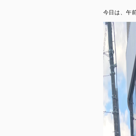
MULTISTRADA
PANIGALE
NEW
NEW
NEW
今日は、午
SUPERSPORT
LIMITED SERIES