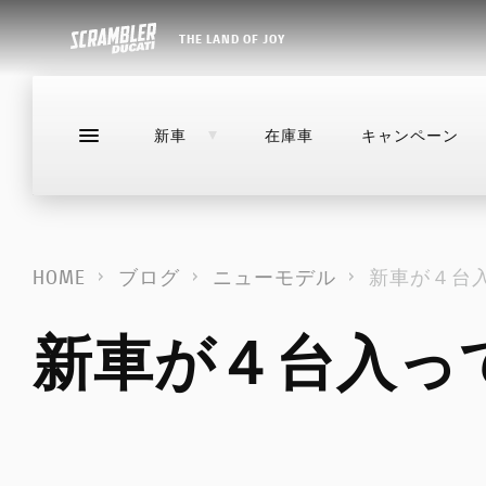
THE LAND OF JOY
新車
在庫車
キャンペーン
NEW
DESERTX
新車
在庫車
キャンペーン
ストア
DIAVEL
NEW
NEW
NEW
NEW
NEW
NEW
HOME
ブログ
ニューモデル
新車が４台
XDIAVEL
HYPERMOTARD
NEW
NEW
NEW
NEW
DESERTX
新車が４台入っ
MONSTER
DIAVEL
STREETFIGHTER
NEW
NEW
NEW
NEW
NEW
NEW
NEW
NEW
NEW
NEW
XDIAVEL
MULTISTRADA
HYPERMOTARD
PANIGALE
NEW
NEW
NEW
NEW
NEW
NEW
MONSTER
SUPERSPORT
STREETFIGHTER
NEW
NEW
NEW
NEW
LIMITED SERIES