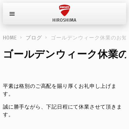
HIROSHIMA
お問い合わせ
HOME
ブログ
ゴールデンウィーク休業のお知
新車
ゴールデンウィーク休業の
在庫車
キャンペーン
平素は格別のご高配を賜り厚くお礼申し上げま
ストア情報
す。
ブログ
誠に勝手ながら、下記日程にて休業させて頂きま
す。
イベント