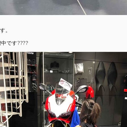
です。
中です????