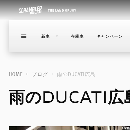
THE LAND OF JOY
新車
在庫車
キャンペーン
NEW
DESERTX
新車
在庫車
キャンペーン
ストア
DIAVEL
NEW
NEW
NEW
NEW
NEW
NEW
HOME
ブログ
雨のDUCATI広島
XDIAVEL
HYPERMOTARD
NEW
NEW
NEW
NEW
DESERTX
雨のDUCATI広
MONSTER
DIAVEL
STREETFIGHTER
NEW
NEW
NEW
NEW
NEW
NEW
NEW
NEW
NEW
NEW
XDIAVEL
MULTISTRADA
HYPERMOTARD
PANIGALE
NEW
NEW
NEW
NEW
NEW
NEW
MONSTER
SUPERSPORT
STREETFIGHTER
NEW
NEW
NEW
NEW
LIMITED SERIES