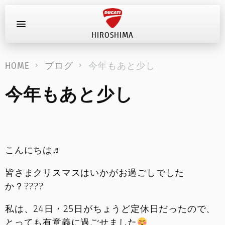
HIROSHIMA
お問い合わせ
HOME
ブログ
今年もあと少し
新車
今年もあと少し
在庫車
キャンペーン
こんにちは♬
ストア情報
皆さまクリスマスはいかがお過ごしでした
ブログ
か？????
イベント
私は、24日・25日がちょうど定休日だったので、
とっても有意義に過ごせました