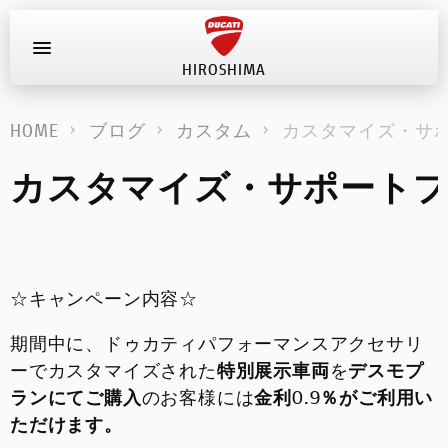
HIROSHIMA
お問い合わせ
HOME
ブログ
カスタム
カスタマイズ・サ
新車
カスタマイズ・サポート
在庫車
キャンペーン
☆キャンペーン内容☆
ストア情報
期間中に、ドゥカティパフォーマンスアクセサリ
ブログ
ーでカスタマイズされた
特別展示車両
を
デスモプ
ランにてご購入
のお客様には
金利0.9％がご利用い
イベント
ただけます。