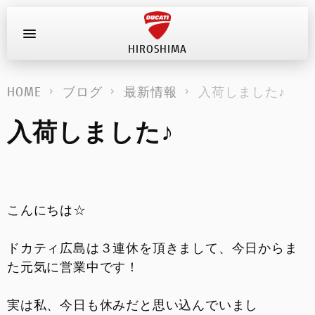
HIROSHIMA
お問い合わせ
HOME
ブログ
最新情報
入荷しました♪
新車
入荷しました♪
在庫車
キャンペーン
こんにちは☆
ストア情報
ドカティ広島は３連休を頂きまして、今日からま
ブログ
た元気に営業中です！
イベント
実は私、今日も休みだと思い込んでいまし