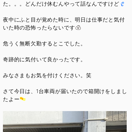
た。。。どんだけ休むんやって話なんですけど
お問い合わせ
夜中にふと目が覚めた時に、明日は仕事だと気付
採用情報
いた時の恐怖ったらないです
危うく無断欠勤するとこでした。
奇跡的に気付いて良かったです。
みなさまもお気を付けください。笑
さて今日は、1台車両が届いたので箱開けをしまし
たよー