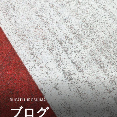
MULTISTRADA
PANIGALE
NEW
NEW
NEW
SUPERSPORT
LIMITED SERIES
DUCATI HIROSHIMA
ブログ