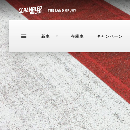
THE LAND OF JOY
新車
在庫車
キャンペーン
NEW
DESERTX
新車
在庫車
キャンペーン
ストア
DIAVEL
NEW
NEW
NEW
NEW
NEW
NEW
XDIAVEL
HYPERMOTARD
NEW
NEW
NEW
NEW
DESERTX
MONSTER
DIAVEL
STREETFIGHTER
NEW
NEW
NEW
NEW
NEW
NEW
NEW
NEW
NEW
NEW
XDIAVEL
MULTISTRADA
HYPERMOTARD
PANIGALE
NEW
NEW
NEW
NEW
NEW
NEW
MONSTER
SUPERSPORT
STREETFIGHTER
NEW
NEW
NEW
NEW
LIMITED SERIES