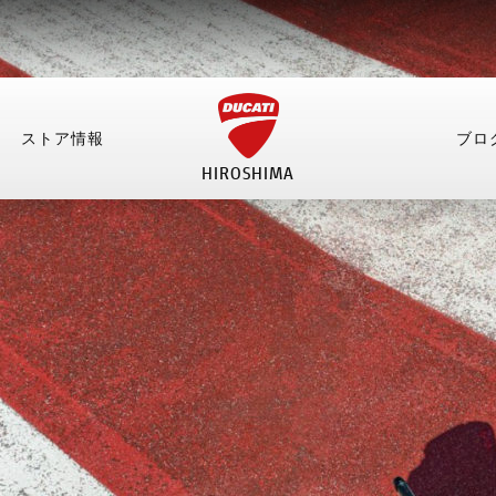
ストア情報
ブロ
HIROSHIMA
情報
ブログ
イベント
お問い合わせ
採
NEW
NEW
NEW
NEW
NEW
NEW
NEW
NEW